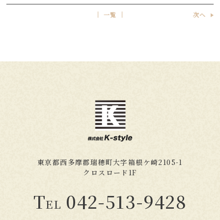
│ 一覧 │
次へ
東京都西多摩郡瑞穂町大字箱根ケ崎2105-1
クロスロード1F
T
042-513-9428
EL